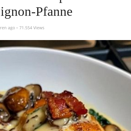
ignon-Pfanne
hren ago
71.554 Views