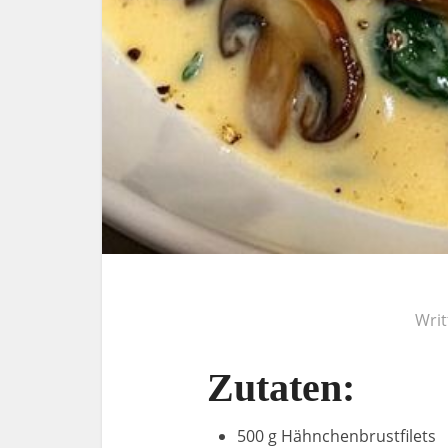
Wri
Zutaten:
500 g Hähnchenbrustfilets