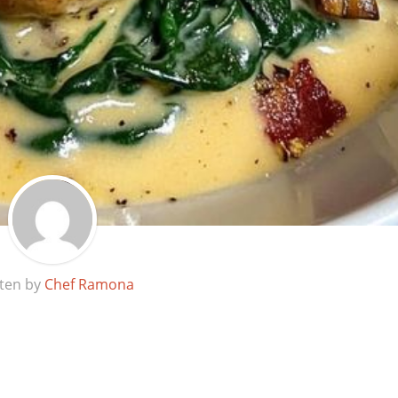
tten by
Chef Ramona