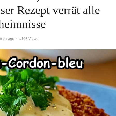
er Rezept verrät alle
heimnisse
hren ago
1.108 Views