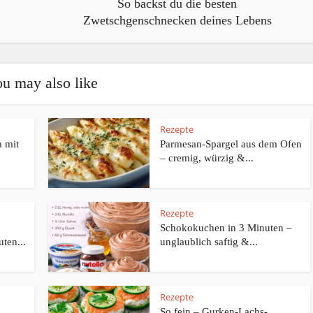
So backst du die besten
Zwetschgenschnecken deines Lebens
u may also like
Rezepte
 mit
Parmesan-Spargel aus dem Ofen
– cremig, würzig &...
Rezepte
Schokokuchen in 3 Minuten –
ten...
unglaublich saftig &...
Rezepte
So fein – Gurken-Lachs-