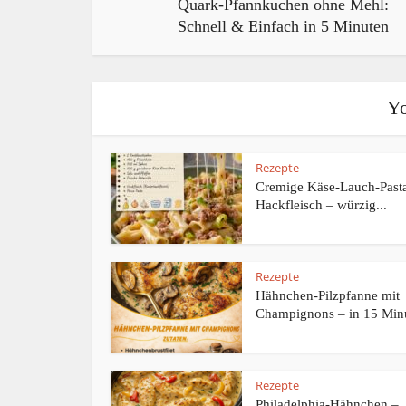
Quark-Pfannkuchen ohne Mehl:
Schnell & Einfach in 5 Minuten
Yo
Rezepte
Cremige Käse-Lauch-Pasta
Hackfleisch – würzig...
Rezepte
Hähnchen-Pilzpfanne mit
Champignons – in 15 Minu
Rezepte
Philadelphia-Hähnchen –