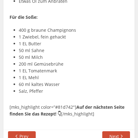
Etwas Öl zum Anbraten
Für die Soße:
400 g braune Champignons
1 Zwiebel, fein gehackt
1 EL Butter
50 ml Sahne
50 ml Milch
200 ml Gemüsebrühe
1 EL Tomatenmark
1 EL Mehl
60 ml kaltes Wasser
Salz, Pfeffer
[mks_highlight color=”#81d742″]
Auf der nächsten Seite
finden Sie das Rezept! 👇
[/mks_highlight]
Prev
Next