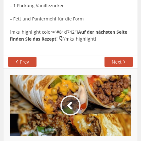
– 1 Packung Vanillezucker
– Fett und Paniermehl für die Form
[mks_highlight color=”#81d742″]
Auf der nächsten Seite
finden Sie das Rezept! 👇
[/mks_highlight]
Prev
Next