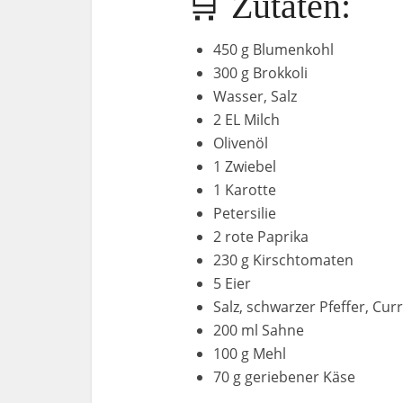
🛒 Zutaten:
450 g Blumenkohl
300 g Brokkoli
Wasser, Salz
2 EL Milch
Olivenöl
1 Zwiebel
1 Karotte
Petersilie
2 rote Paprika
230 g Kirschtomaten
5 Eier
Salz, schwarzer Pfeffer, Cur
200 ml Sahne
100 g Mehl
70 g geriebener Käse