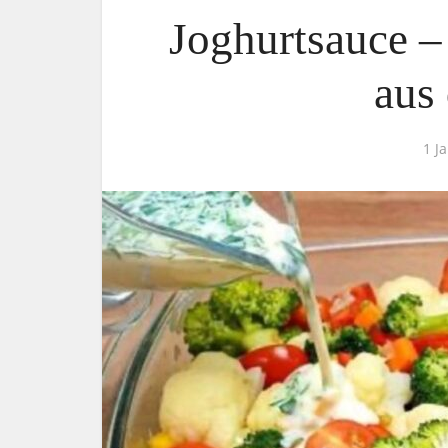
Joghurtsauce –
aus
1 J