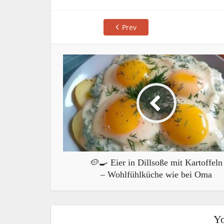
Prev
🥔🍳 Eier in Dillsoße mit Kartoffeln
– Wohlfühlküche wie bei Oma
Yo