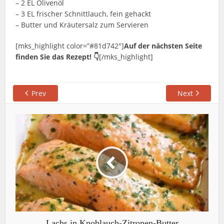
– 2 EL Olivenöl
– 3 EL frischer Schnittlauch, fein gehackt
– Butter und Kräutersalz zum Servieren
[mks_highlight color=”#81d742″]
Auf der nächsten Seite
finden Sie das Rezept! 👇
[/mks_highlight]
Prev
Next
Lachs in Knoblauch-Zitronen-Butter