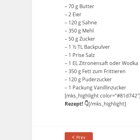
– 70 g Butter
– 2 Eier
– 120 g Sahne
– 350 g Mehl
– 50 g Zucker
– 1 ½ TL Backpulver
– 1 Prise Salz
– 1 EL Zitronensaft oder Wodka
– 350 g Fett zum Frittieren
– 120 g Puderzucker
– 1 Packung Vanillinzucker
[mks_highlight color=”#81d742″
Rezept! 👇
[/mks_highlight]
Prev