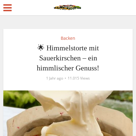
Backen
🌟 Himmelstorte mit
Sauerkirschen – ein
himmlischer Genuss!
1 Jahr ago
11.015 Views