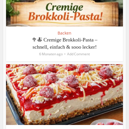
Backen
🥦🍝 Cremige Brokkoli-Pasta –
schnell, einfach & sooo lecker!
6 Monaten ago
Add Comment