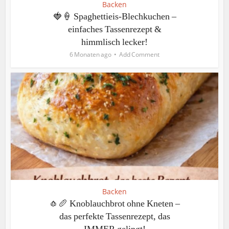
Backen
🍓🍦 Spaghettieis-Blechkuchen –
einfaches Tassenrezept &
himmlisch lecker!
6 Monaten ago
Add Comment
Backen
🧄🥖 Knoblauchbrot ohne Kneten –
das perfekte Tassenrezept, das