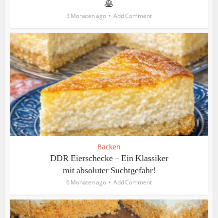
🥞
3 Monaten ago
Add Comment
Backen
DDR Eierschecke – Ein Klassiker
mit absoluter Suchtgefahr!
6 Monaten ago
Add Comment